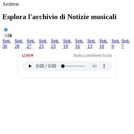
Archivio
Esplora l'archivio di Notizie musicali
2026
Sett.
Sett.
Sett.
Sett.
Sett.
Sett.
Sett.
Sett.
Sett.
Sett.
Sett.
30
28
27
25
23
19
16
13
10
9
7
LIVE
Radio LatteMiele Sicilia